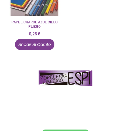
PAPEL CHAROL AZUL CIELO
PLIEGO
0,25
€
Añadir Al Carrito
Papelería – Librería ubicada en Jaén
. La mayoría de
nuestros clientes dicen que somos muy «apañaos»
(Agradables).
PD. Lo dejamos dicho por si te sirve como referencia
y decides confiar en nosotros. Todo sea ayudarte.
Conócenos en persona