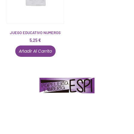
JUEGO EDUCATIVO NUMEROS
5,25
€
Añadir Al Carrito
Papelería – Librería ubicada en Jaén
. La mayoría de
nuestros clientes dicen que somos muy «apañaos»
(Agradables).
PD. Lo dejamos dicho por si te sirve como referencia
y decides confiar en nosotros. Todo sea ayudarte.
Conócenos en persona