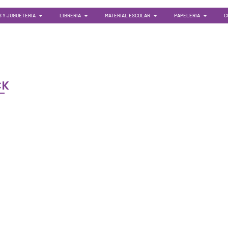
 Y JUGUETERÍA
LIBRERÍA
MATERIAL ESCOLAR
PAPELERIA
C
CK