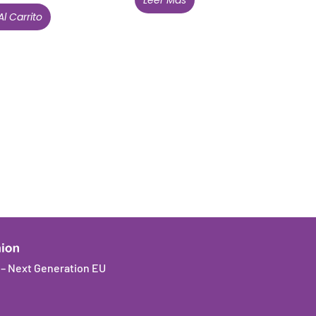
Al Carrito
Están aquí porque tienen que estar
Mi cuenta
Condiciones de venta
Política de privacidad
Cookies
a – Next Generation EU