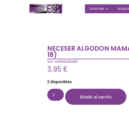
ESCRITURA
REGALOS
NECESER ALGODON MAMA 
18)
SKU: 8435683284898
3,95
€
2 disponibles
Añadir al carrito