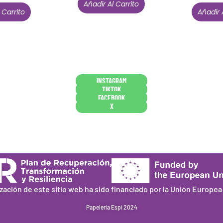
Añadir Al Carrito
 Carrito
Añadir 
Conócenos en persona
INSTAGRAM
TIKTOK
FACEBOOK
X
ización de este sitio web ha sido financiado por la Unión Europe
Papelería Espi 2024