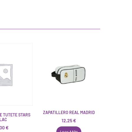
ZAPATILLERO REAL MADRID
E TUTETE STARS
ILAC
12,25
€
,00
€
Leer Más