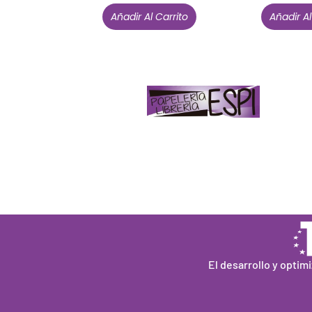
Añadir Al Carrito
Añadir Al
Papelería – Librería ubicada en Jaén
. La
mayoría de nuestros clientes dicen que
somos muy «apañaos» (Agradables).
PD. Lo dejamos dicho por si te sirve como
referencia y decides confiar en nosotros.
Todo sea ayudarte.
El desarrollo y optim