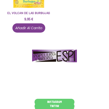
EL VOLCAN DE LAS BURBUJAS
9,95
€
Añadir Al Carrito
Papelería – Librería ubicada en Jaén
. La mayoría de
nuestros clientes dicen que somos muy «apañaos»
(Agradables).
PD. Lo dejamos dicho por si te sirve como referencia
y decides confiar en nosotros. Todo sea ayudarte.
Conócenos en persona
INSTAGRAM
TIKTOK