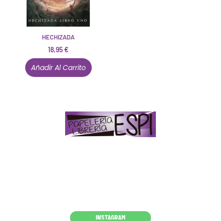
HECHIZADA
18,95
€
Añadir Al Carrito
Papelería – Librería ubicada en Jaén
. La mayoría de
nuestros clientes dicen que somos muy «apañaos»
(Agradables).
PD. Lo dejamos dicho por si te sirve como referencia
y decides confiar en nosotros. Todo sea ayudarte.
Conócenos en persona
INSTAGRAM