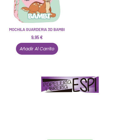
MOCHILA GUARDERIA 3D BAMBI
9,95
€
Añadir Al Carrito
Papelería – Librería ubicada en Jaén
. La mayoría de
nuestros clientes dicen que somos muy «apañaos»
(Agradables).
PD. Lo dejamos dicho por si te sirve como referencia
y decides confiar en nosotros. Todo sea ayudarte.
Conócenos en persona