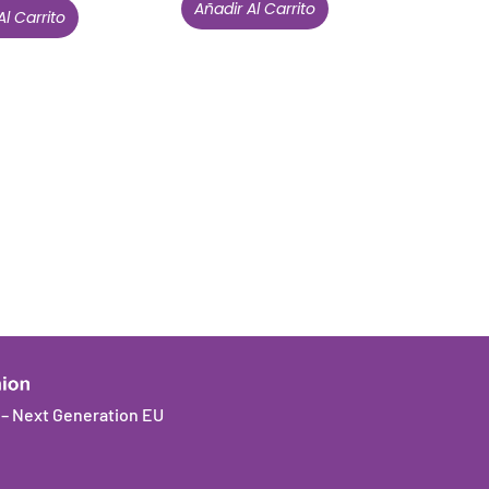
Añadir Al Carrito
Al Carrito
Están aquí porque tienen que estar
Mi cuenta
Condiciones de venta
Política de privacidad
Cookies
a – Next Generation EU