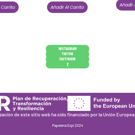
Añadir 
 Carrito
Añadir Al Carrito
Conócenos en persona
INSTAGRAM
TIKTOK
FACEBOOK
X
ización de este sitio web ha sido financiado por la Unión Europe
Papelería Espi 2024