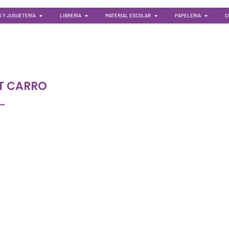
 Y JUGUETERÍA
LIBRERÍA
MATERIAL ESCOLAR
PAPELERIA
C
T CARRO