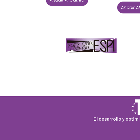
Añadir Al
Papelería – Librería ubicada en Jaén
. La
mayoría de nuestros clientes dicen que
somos muy «apañaos» (Agradables).
PD. Lo dejamos dicho por si te sirve como
referencia y decides confiar en nosotros.
Todo sea ayudarte.
El desarrollo y optim