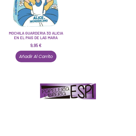
MOCHILA GUARDERIA 3D ALICIA
EN EL PAIS DE LAS MARA
9,95
€
Añadir Al Carrito
Papelería – Librería ubicada en Jaén
. La mayoría de
nuestros clientes dicen que somos muy «apañaos»
(Agradables).
PD. Lo dejamos dicho por si te sirve como referencia
y decides confiar en nosotros. Todo sea ayudarte.