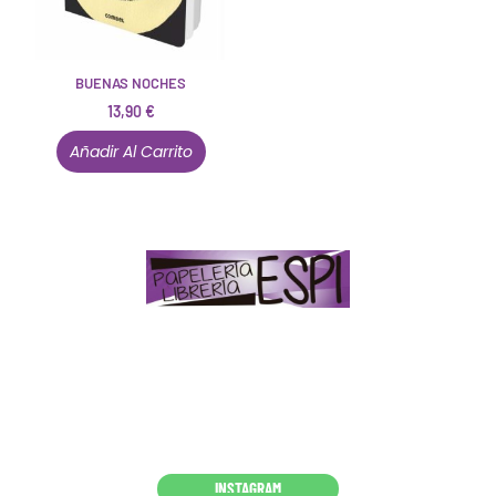
BUENAS NOCHES
13,90
€
Añadir Al Carrito
Papelería – Librería ubicada en Jaén
. La mayoría de
nuestros clientes dicen que somos muy «apañaos»
(Agradables).
PD. Lo dejamos dicho por si te sirve como referencia
y decides confiar en nosotros. Todo sea ayudarte.
Conócenos en persona
INSTAGRAM