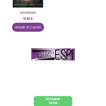
HECHIZADA
18,95
€
Añadir Al Carrito
Papelería – Librería ubicada en Jaén
. La mayoría de
nuestros clientes dicen que somos muy «apañaos»
(Agradables).
PD. Lo dejamos dicho por si te sirve como referencia
y decides confiar en nosotros. Todo sea ayudarte.
Conócenos en persona
INSTAGRAM
TIKTOK