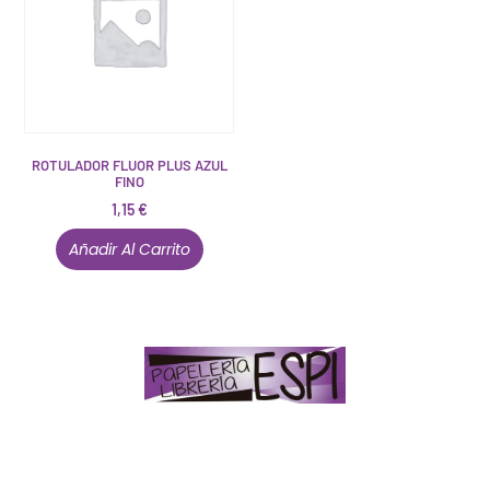
ROTULADOR FLUOR PLUS AZUL
FINO
1,15
€
Añadir Al Carrito
Papelería – Librería ubicada en Jaén
. La mayoría de
nuestros clientes dicen que somos muy «apañaos»
(Agradables).
PD. Lo dejamos dicho por si te sirve como referencia