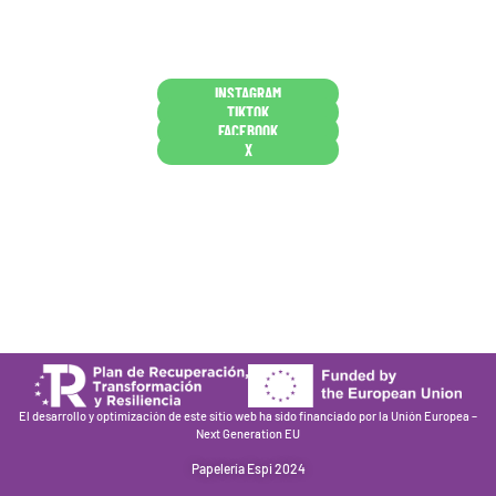
y decides confiar en nosotros. Todo sea ayudarte.
Conócenos en persona
INSTAGRAM
TIKTOK
FACEBOOK
X
Están aquí porque tienen que estar
Mi cuenta
Condiciones de venta
Política de privacidad
Cookies
El desarrollo y optimización de este sitio web ha sido financiado por la Unión Europea –
Next Generation EU
Papelería Espi 2024