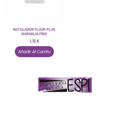
ROTULADOR FLUOR PLUS
NARANJA FINO
1,15
€
Añadir Al Carrito
Papelería – Librería ubicada en Jaén
. La mayoría de
nuestros clientes dicen que somos muy «apañaos»
(Agradables).
PD. Lo dejamos dicho por si te sirve como referencia
y decides confiar en nosotros. Todo sea ayudarte.