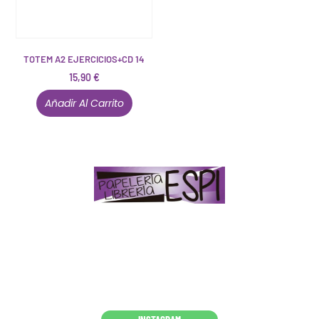
TOTEM A2 EJERCICIOS+CD 14
15,90
€
Añadir Al Carrito
Papelería – Librería ubicada en Jaén
. La mayoría de
nuestros clientes dicen que somos muy «apañaos»
(Agradables).
PD. Lo dejamos dicho por si te sirve como referencia
y decides confiar en nosotros. Todo sea ayudarte.
Conócenos en persona