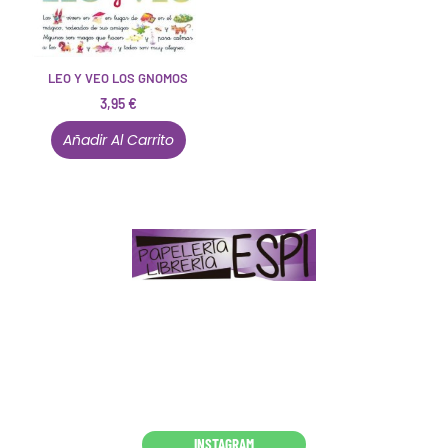
LEO Y VEO LOS GNOMOS
3,95
€
Añadir Al Carrito
Papelería – Librería ubicada en Jaén
. La mayoría de
nuestros clientes dicen que somos muy «apañaos»
(Agradables).
PD. Lo dejamos dicho por si te sirve como referencia
y decides confiar en nosotros. Todo sea ayudarte.
Conócenos en persona
INSTAGRAM