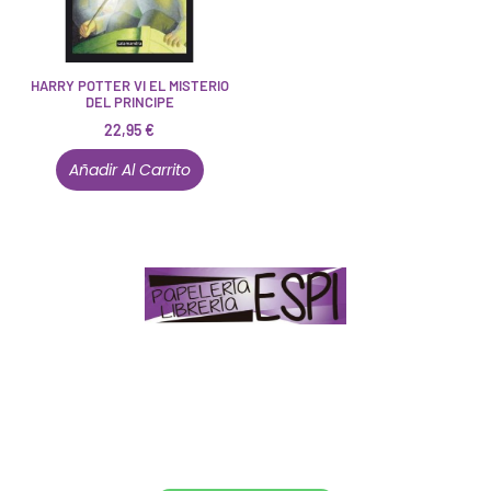
HARRY POTTER VI EL MISTERIO
DEL PRINCIPE
22,95
€
Añadir Al Carrito
Papelería – Librería ubicada en Jaén
. La mayoría de
nuestros clientes dicen que somos muy «apañaos»
(Agradables).
PD. Lo dejamos dicho por si te sirve como referencia
y decides confiar en nosotros. Todo sea ayudarte.
Conócenos en persona