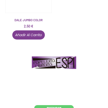
DALE JUMBO COLOR
2,50
€
Añadir Al Carrito
Papelería – Librería ubicada en Jaén
. La mayoría de
nuestros clientes dicen que somos muy «apañaos»
(Agradables).
PD. Lo dejamos dicho por si te sirve como referencia
y decides confiar en nosotros. Todo sea ayudarte.
Conócenos en persona