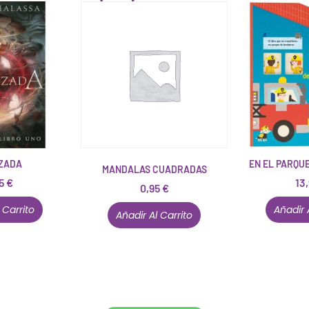
ZADA
EN EL PARQU
MANDALAS CUADRADAS
95
€
13
0,95
€
 Carrito
Añadir 
Añadir Al Carrito
Conócenos en persona