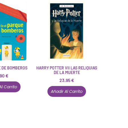
E DE BOMBEROS
HARRY POTTER VII LAS RELIQUIAS
DE LA MUERTE
,90
€
23,95
€
Al Carrito
Añadir Al Carrito
Están aquí porque tienen que estar