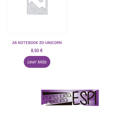
A5 NOTEBOOK 3D-UNICORN
8,50
€
Leer Más
Papelería – Librería ubicada en Jaén
. La mayoría de
nuestros clientes dicen que somos muy «apañaos»
(Agradables).
PD. Lo dejamos dicho por si te sirve como referencia
y decides confiar en nosotros. Todo sea ayudarte.