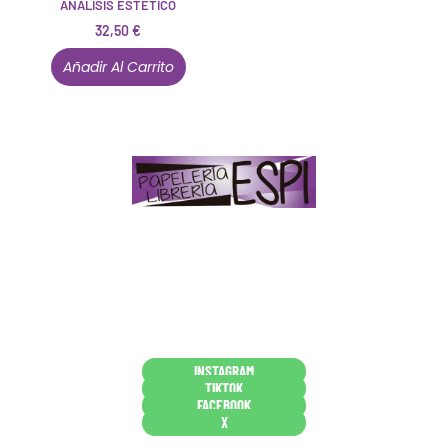
ANALISIS ESTETICO
32,50
€
Añadir Al Carrito
Papelería – Librería ubicada en Jaén
. La mayoría de
nuestros clientes dicen que somos muy «apañaos»
(Agradables).
PD. Lo dejamos dicho por si te sirve como referencia
y decides confiar en nosotros. Todo sea ayudarte.
Conócenos en persona
INSTAGRAM
TIKTOK
FACEBOOK
X