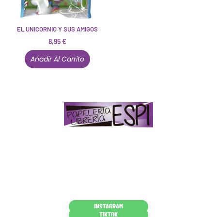
EL UNICORNIO Y SUS AMIGOS
8,95
€
Añadir Al Carrito
Papelería – Librería ubicada en Jaén
. La mayoría de
nuestros clientes dicen que somos muy «apañaos»
(Agradables).
PD. Lo dejamos dicho por si te sirve como referencia
y decides confiar en nosotros. Todo sea ayudarte.
Conócenos en persona
INSTAGRAM
TIKTOK