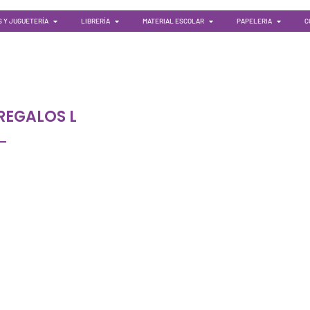
 Y JUGUETERÍA
LIBRERÍA
MATERIAL ESCOLAR
PAPELERIA
C
REGALOS L