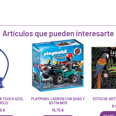
Artículos que pueden interesarte
A TOUCH AZUL
PLAYMOBIL LADRON CON QUAD Y
ESTUCHE ART
RICO
BOTIN 6879
8,
95
€
15,75
€
Añadir 