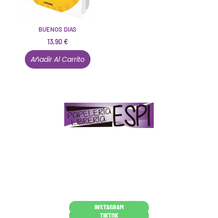
BUENOS DIAS
13,90
€
Añadir Al Carrito
Papelería – Librería ubicada en Jaén
. La mayoría de
nuestros clientes dicen que somos muy «apañaos»
(Agradables).
PD. Lo dejamos dicho por si te sirve como referencia
y decides confiar en nosotros. Todo sea ayudarte.
Conócenos en persona
INSTAGRAM
TIKTOK