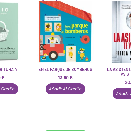
RITURA 4
EN EL PARQUE DE BOMBEROS
LA ASISTENT
ASIS
0
€
13,90
€
20
 Carrito
Añadir Al Carrito
Añadir 
Conócenos en persona