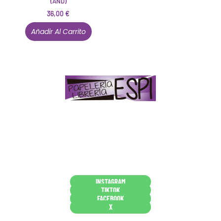
(AND)
36,00
€
Añadir Al Carrito
Papelería – Librería ubicada en Jaén
. La mayoría de
nuestros clientes dicen que somos muy «apañaos»
(Agradables).
PD. Lo dejamos dicho por si te sirve como referencia
y decides confiar en nosotros. Todo sea ayudarte.
Conócenos en persona
INSTAGRAM
TIKTOK
FACEBOOK
X