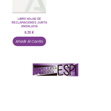
LIBRO HOJAS DE
RECLAMACIONES JUNTA
ANDALUCIA
6,30
€
Añadir Al Carrito
Papelería – Librería ubicada en Jaén
. La mayoría de
nuestros clientes dicen que somos muy «apañaos»
(Agradables).
PD. Lo dejamos dicho por si te sirve como referencia
y decides confiar en nosotros. Todo sea ayudarte.
Conócenos en persona