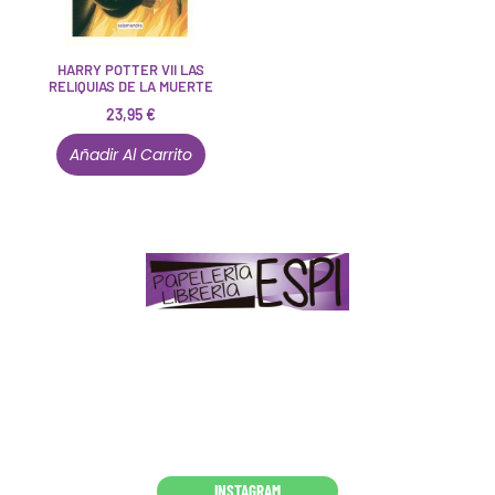
HARRY POTTER VII LAS
RELIQUIAS DE LA MUERTE
23,95
€
Añadir Al Carrito
Papelería – Librería ubicada en Jaén
. La mayoría de
nuestros clientes dicen que somos muy «apañaos»
(Agradables).
PD. Lo dejamos dicho por si te sirve como referencia
y decides confiar en nosotros. Todo sea ayudarte.
Conócenos en persona
INSTAGRAM