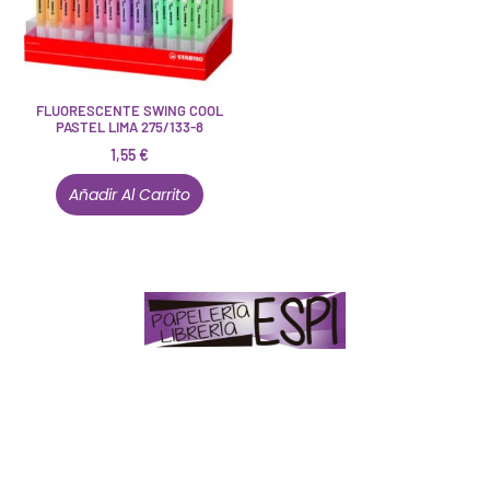
FLUORESCENTE SWING COOL
PASTEL LIMA 275/133-8
1,55
€
Añadir Al Carrito
Papelería – Librería ubicada en Jaén
. La mayoría de
nuestros clientes dicen que somos muy «apañaos»
(Agradables).
PD. Lo dejamos dicho por si te sirve como referencia
y decides confiar en nosotros. Todo sea ayudarte.