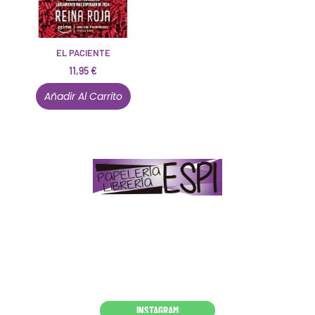
EL PACIENTE
11,95
€
Añadir Al Carrito
Papelería – Librería ubicada en Jaén
. La mayoría de
nuestros clientes dicen que somos muy «apañaos»
(Agradables).
PD. Lo dejamos dicho por si te sirve como referencia
y decides confiar en nosotros. Todo sea ayudarte.
Conócenos en persona
INSTAGRAM