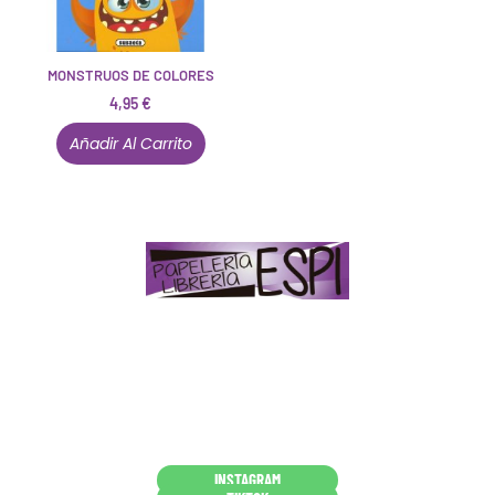
MONSTRUOS DE COLORES
4,95
€
Añadir Al Carrito
Papelería – Librería ubicada en Jaén
. La mayoría de
nuestros clientes dicen que somos muy «apañaos»
(Agradables).
PD. Lo dejamos dicho por si te sirve como referencia
y decides confiar en nosotros. Todo sea ayudarte.
Conócenos en persona
INSTAGRAM