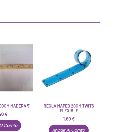
100CM MADERA 51
REGLA MAPED 20CM TWITS
FLEXIBLE
40
€
1,60
€
Al Carrito
Añadir Al Carrito