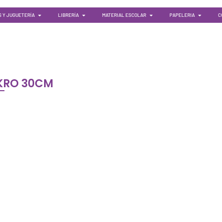
 Y JUGUETERÍA
LIBRERÍA
MATERIAL ESCOLAR
PAPELERIA
C
KRO 30CM