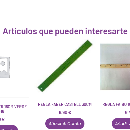
Artículos que pueden interesarte
REGLA FABER CASTELL 30CM
REGLA FAIBO 
R 16CM VERDE
-16
6,90
€
6,
0
€
Añadir Al Carrito
Añadir 