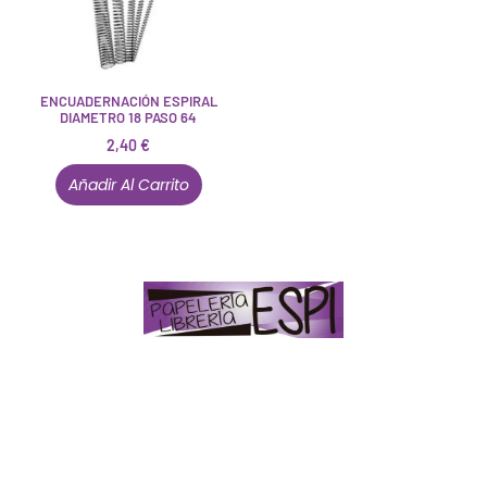
ENCUADERNACIÓN ESPIRAL
DIAMETRO 18 PASO 64
2,40
€
Añadir Al Carrito
Papelería – Librería ubicada en Jaén
. La mayoría de
nuestros clientes dicen que somos muy «apañaos»
(Agradables).
PD. Lo dejamos dicho por si te sirve como referencia
y decides confiar en nosotros. Todo sea ayudarte.
Conócenos en persona