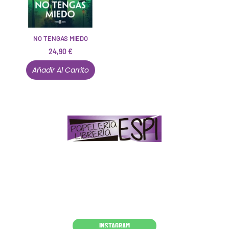
NO TENGAS MIEDO
24,90
€
Añadir Al Carrito
Papelería – Librería ubicada en Jaén
. La mayoría de
nuestros clientes dicen que somos muy «apañaos»
(Agradables).
PD. Lo dejamos dicho por si te sirve como referencia
y decides confiar en nosotros. Todo sea ayudarte.
Conócenos en persona
INSTAGRAM