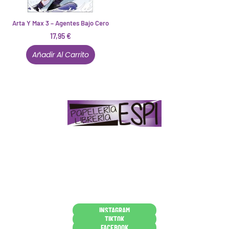
Arta Y Max 3 – Agentes Bajo Cero
17,95
€
Añadir Al Carrito
Papelería – Librería ubicada en Jaén
. La mayoría de
nuestros clientes dicen que somos muy «apañaos»
(Agradables).
PD. Lo dejamos dicho por si te sirve como referencia
y decides confiar en nosotros. Todo sea ayudarte.
Conócenos en persona
INSTAGRAM
TIKTOK
FACEBOOK