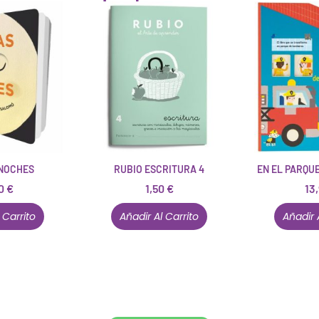
NOCHES
RUBIO ESCRITURA 4
EN EL PARQU
90
€
1,50
€
13
 Carrito
Añadir Al Carrito
Añadir 
Conócenos en persona