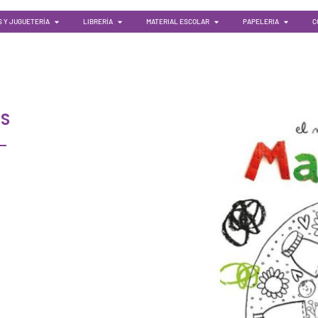
 Y JUGUETERÍA
LIBRERÍA
MATERIAL ESCOLAR
PAPELERIA
C
ES