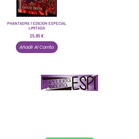
PHANTASMA 1 EDICION ESPECIAL
LIMITADA
25,95
€
Añadir Al Carrito
Papelería – Librería ubicada en Jaén
. La mayoría de
nuestros clientes dicen que somos muy «apañaos»
(Agradables).
PD. Lo dejamos dicho por si te sirve como referencia
y decides confiar en nosotros. Todo sea ayudarte.
Conócenos en persona