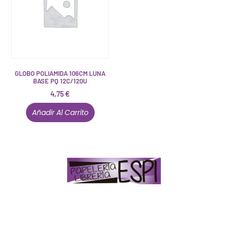
GLOBO POLIAMIDA 106CM LUNA
BASE PQ 12C/120U
4,75
€
Añadir Al Carrito
Papelería – Librería ubicada en Jaén
. La mayoría de
nuestros clientes dicen que somos muy «apañaos»
(Agradables).
PD. Lo dejamos dicho por si te sirve como referencia
y decides confiar en nosotros. Todo sea ayudarte.