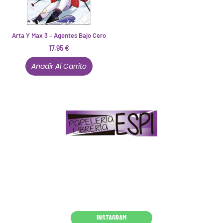
Arta Y Max 3 – Agentes Bajo Cero
17,95
€
Añadir Al Carrito
Papelería – Librería ubicada en Jaén
. La mayoría de
nuestros clientes dicen que somos muy «apañaos»
(Agradables).
PD. Lo dejamos dicho por si te sirve como referencia
y decides confiar en nosotros. Todo sea ayudarte.
Conócenos en persona
INSTAGRAM