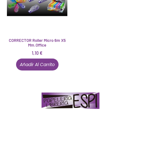
CORRECTOR Roller Micro 6m X5
Mm.office
1,10
€
Añadir Al Carrito
Papelería – Librería ubicada en Jaén
. La mayoría de
nuestros clientes dicen que somos muy «apañaos»
(Agradables).
PD. Lo dejamos dicho por si te sirve como referencia
y decides confiar en nosotros. Todo sea ayudarte.