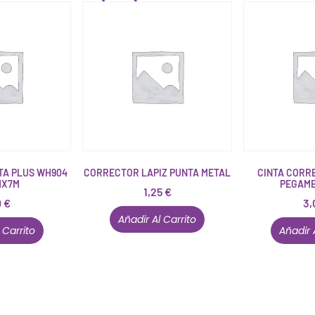
TA PLUS WH904
CORRECTOR LAPIZ PUNTA METAL
CINTA CORR
MX7M
PEGAME
1,25
€
0
€
3,
Añadir Al Carrito
 Carrito
Añadir 
Conócenos en persona