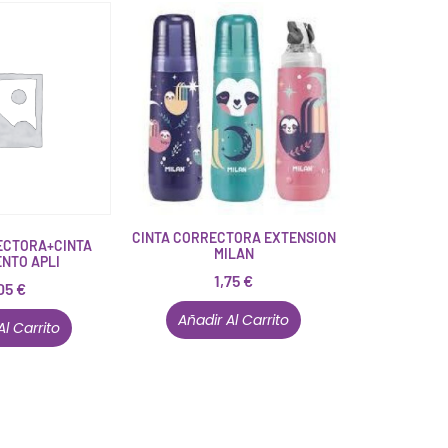
CINTA CORRECTORA EXTENSION
ECTORA+CINTA
MILAN
NTO APLI
1,75
€
05
€
Añadir Al Carrito
Al Carrito
Están aquí porque tienen que estar