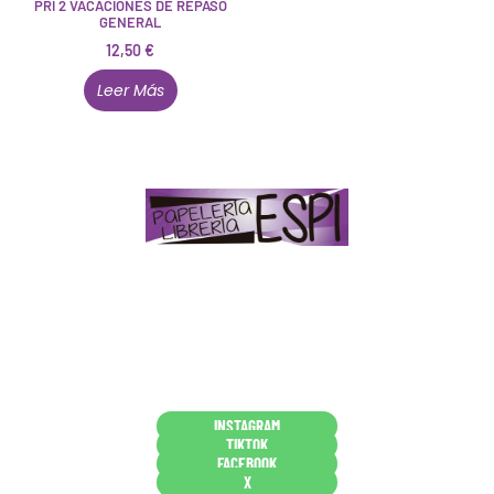
PRI 2 VACACIONES DE REPASO
GENERAL
12,50
€
Leer Más
Papelería – Librería ubicada en Jaén
. La mayoría de
nuestros clientes dicen que somos muy «apañaos»
(Agradables).
PD. Lo dejamos dicho por si te sirve como referencia
y decides confiar en nosotros. Todo sea ayudarte.
Conócenos en persona
INSTAGRAM
TIKTOK
FACEBOOK
X