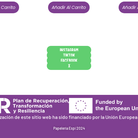
 Carrito
Añadir Al Carrito
Añadir 
Conócenos en persona
INSTAGRAM
TIKTOK
FACEBOOK
X
ización de este sitio web ha sido financiado por la Unión Europe
Papelería Espi 2024