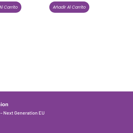
Al Carrito
Añadir Al Carrito
Están aquí porque tienen que estar
Mi cuenta
Condiciones de venta
Política de privacidad
Cookies
a – Next Generation EU