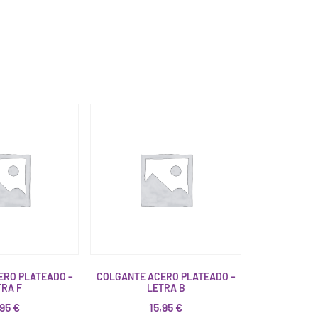
ERO PLATEADO –
COLGANTE ACERO PLATEADO –
TRA F
LETRA B
,95
€
15,95
€