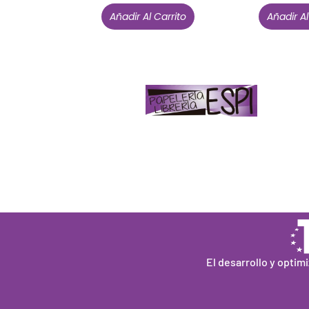
Añadir Al Carrito
Añadir Al
Papelería – Librería ubicada en Jaén
. La
mayoría de nuestros clientes dicen que
somos muy «apañaos» (Agradables).
PD. Lo dejamos dicho por si te sirve como
referencia y decides confiar en nosotros.
Todo sea ayudarte.
El desarrollo y optim