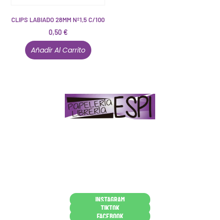
CLIPS LABIADO 28MM Nº1,5 C/100
0,50
€
Añadir Al Carrito
Papelería – Librería ubicada en Jaén
. La mayoría de
nuestros clientes dicen que somos muy «apañaos»
(Agradables).
PD. Lo dejamos dicho por si te sirve como referencia
y decides confiar en nosotros. Todo sea ayudarte.
Conócenos en persona
INSTAGRAM
TIKTOK
FACEBOOK