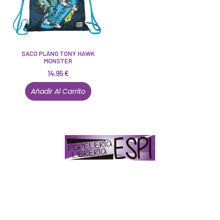
SACO PLANO TONY HAWK
MONSTER
14,95
€
Añadir Al Carrito
Papelería – Librería ubicada en Jaén
. La mayoría de
nuestros clientes dicen que somos muy «apañaos»
(Agradables).
PD. Lo dejamos dicho por si te sirve como referencia
y decides confiar en nosotros. Todo sea ayudarte.