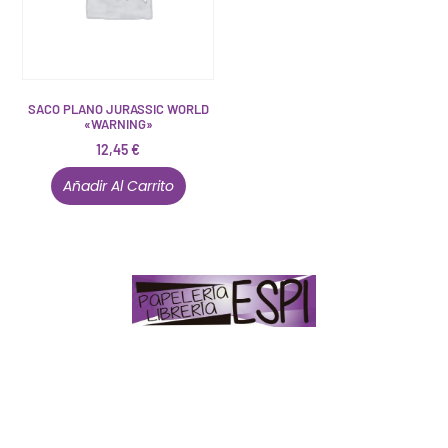
SACO PLANO JURASSIC WORLD
«WARNING»
12,45
€
Añadir Al Carrito
Papelería – Librería ubicada en Jaén
. La mayoría de
nuestros clientes dicen que somos muy «apañaos»
(Agradables).
PD. Lo dejamos dicho por si te sirve como referencia
y decides confiar en nosotros. Todo sea ayudarte.