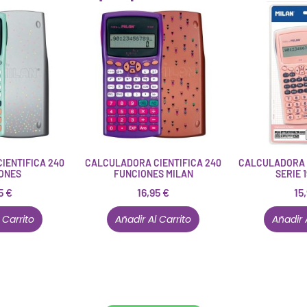
IENTIFICA 240
CALCULADORA CIENTIFICA 240
CALCULADORA 
ONES
FUNCIONES MILAN
SERIE 
95
€
16,95
€
15
 Carrito
Añadir Al Carrito
Añadir 
Conócenos en persona