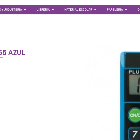
 Y JUGUETERÍA
LIBRERÍA
MATERIAL ESCOLAR
PAPELERIA
C
65 AZUL