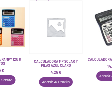
PAMPY 12U 8
CALCULADORA 
CALCULADORA MP SOLAR Y
TOS
PILAS AZUL CLARO
14
5
€
4,25
€
Añadir 
 Carrito
Añadir Al Carrito
Conócenos en persona