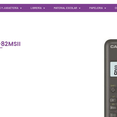
 Y JUGUETERÍA
LIBRERÍA
MATERIAL ESCOLAR
PAPELERIA
C
82MSII