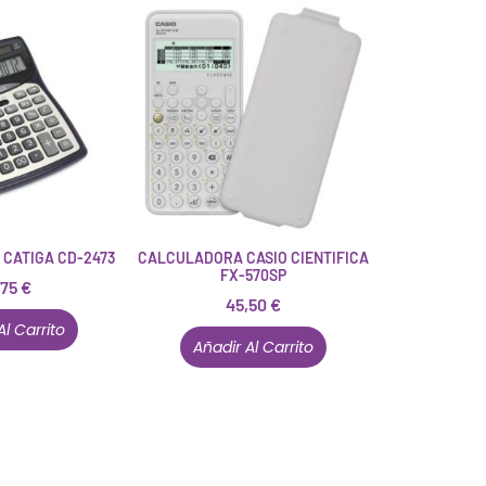
CATIGA CD-2473
CALCULADORA CASIO CIENTIFICA
FX-570SP
,75
€
45,50
€
Al Carrito
Añadir Al Carrito
Están aquí porque tienen que estar