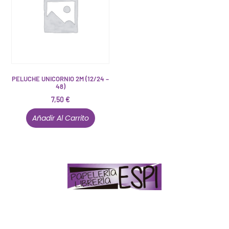
PELUCHE UNICORNIO 2M (12/24 –
48)
7,50
€
Añadir Al Carrito
Papelería – Librería ubicada en Jaén
. La mayoría de
nuestros clientes dicen que somos muy «apañaos»
(Agradables).
PD. Lo dejamos dicho por si te sirve como referencia