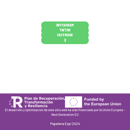
y decides confiar en nosotros. Todo sea ayudarte.
Conócenos en persona
INSTAGRAM
TIKTOK
FACEBOOK
X
Están aquí porque tienen que estar
Mi cuenta
Condiciones de venta
Política de privacidad
Cookies
El desarrollo y optimización de este sitio web ha sido financiado por la Unión Europea –
Next Generation EU
Papelería Espi 2024