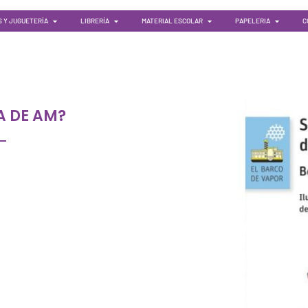
 Y JUGUETERÍA
LIBRERÍA
MATERIAL ESCOLAR
PAPELERIA
C
A DE AM?