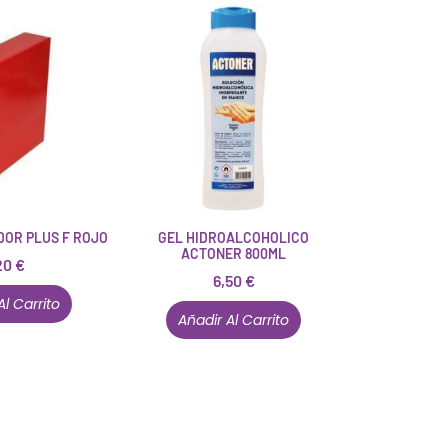
DOR PLUS F ROJO
GEL HIDROALCOHOLICO
ACTONER 800ML
20
€
6,50
€
Al Carrito
Añadir Al Carrito
Están aquí porque tienen que estar