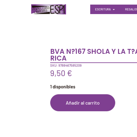
ESCRITURA
REGALOS
BVA N?167 SHOLA Y LA T?
RICA
SKU: 9788467585209
9,50
€
1 disponibles
Añadir al carrito