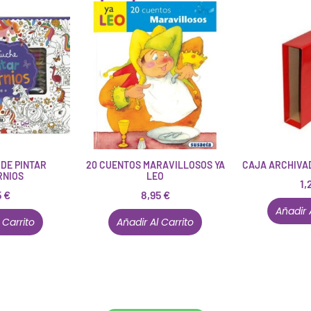
 DE PINTAR
20 CUENTOS MARAVILLOSOS YA
CAJA ARCHIVA
RNIOS
LEO
1,
5
€
8,95
€
Añadir 
 Carrito
Añadir Al Carrito
Conócenos en persona