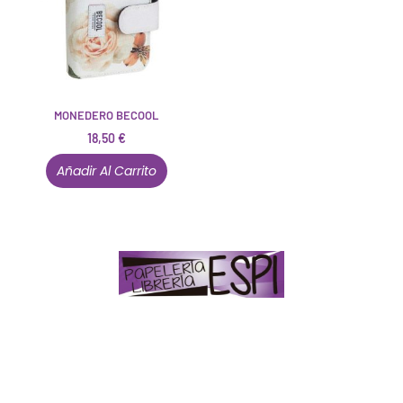
MONEDERO BECOOL
18,50
€
Añadir Al Carrito
Papelería – Librería ubicada en Jaén
. La mayoría de
nuestros clientes dicen que somos muy «apañaos»
(Agradables).
PD. Lo dejamos dicho por si te sirve como referencia
y decides confiar en nosotros. Todo sea ayudarte.